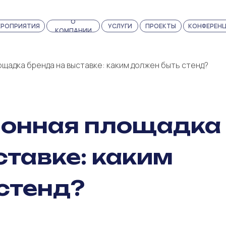
О
О
ЕРОПРИЯТИЯ
МЕРОПРИЯТИЯ
УСЛУГИ
УСЛУГИ
ПРОЕКТЫ
ПРОЕКТЫ
КОНФЕРЕН
КОНФЕРЕ
КОМПАНИИ
КОМПАНИИ
адка бренда на выставке: каким должен быть стенд?
онная площадка
ставке: каким
стенд?