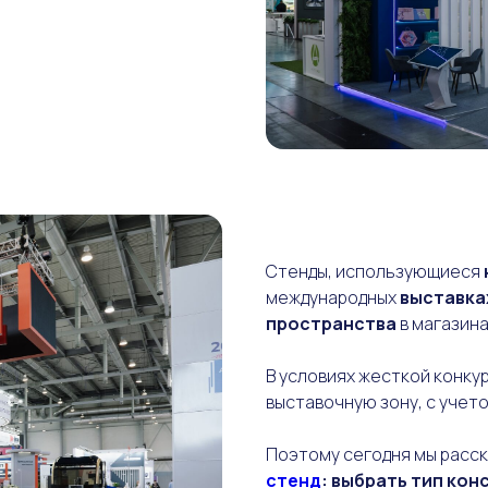
Стенды, использующиеся
международных
выставка
пространства
в магазина
В условиях жесткой конк
выставочную зону, с учет
Поэтому сегодня мы расск
стенд
: выбрать тип ко