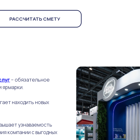
РАССЧИТАТЬ СМЕТУ
слуг
– обязательное
и ярмарки.
огает находить новых
овышает узнаваемость
ия компании с выгодных