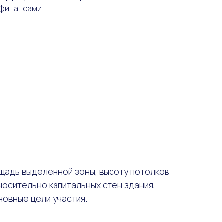
 финансами.
щадь выделенной зоны, высоту потолков
носительно капитальных стен здания,
новные цели участия.