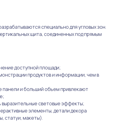
азрабатываются специально для угловых зон.
ертикальных щита, соединенных под прямым
нение доступной площади;
монстрации продуктов и информации, чем в
е панели и больший объем привлекают
е;
ь выразительные световые эффекты;
ерактивные элементы, детали декора
, статуи, макеты).