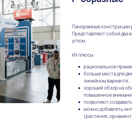
Панорамные конструкции р
Представляют собой два в
углом.
Их плюсы:
рациональное приме
больше места для де
линейном варианте;
хороший обзор на об
повышенное внимани
позволяют создават
можно добавлять инт
(растения, орнаменты