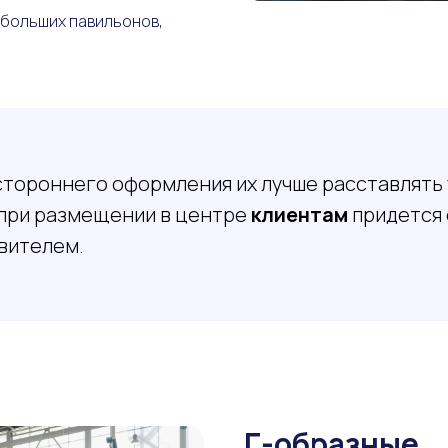
ебольших павильонов,
остороннего оформления их лучше расставлять 
А при размещении в центре
клиентам
придется 
вителем.
Г-образные