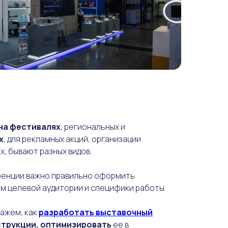
на фестивалях
, региональных и
х
, для рекламных акций, организации
х, бывают разных видов.
уренции важно правильно оформить
ом целевой аудитории и специфики работы.
ажем, как
разработать выставочный
нструкции, оптимизировать
ее в